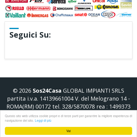
Seguici Su:
© 2026
Sos24Casa
GLOBAL IMPIANTI SRLS
partita i.v.a. 14139661004 V. del Melograno 14 -
ROMA(RM) 00172 tel. 328/5870078 rea : 1499373
Questo sito web utilizza cookie propri e di terze parti per garantire la migliore esperienza di
navigazione del sito.
Leggi di più
Vai