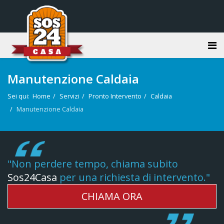
Manutenzione Caldaia
Sei qui:
Home
Servizi
Pronto Intervento
Caldaia
Manutenzione Caldaia
"Non perdere tempo, chiama subito
Sos24Casa
per una richiesta di intervento."
CHIAMA ORA