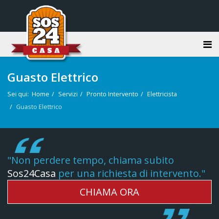
Guasto Elettrico
Sei qui:
Home
Servizi
Pronto Intervento
Elettricista
Guasto Elettrico
"Non perdere tempo, chiama subito
Sos24Casa
per una richiesta di intervento."
CHIAMA ORA